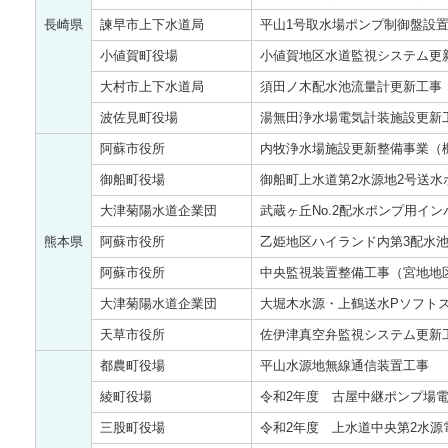
長崎県
諫早市上下水道局
平山1号取水場ポンプ制御盤設
小値賀町役場
小値賀地区水道監視システム更
大村市上下水道局
須田ノ木配水池流量計更新工事
波佐見町役場
湯無田浄水場電気計装施設更新
阿蘇市役所
内牧浄水場施設更新整備事業
御船町役場
御船町上水道第2水源地2号送
大津菊陽水道企業団
武蔵ヶ丘No.2配水ポンプ用
熊本県
阿蘇市役所
乙姫地区ハイランド内第3配
阿蘇市役所
中央監視装置整備工事（宮地地
大津菊陽水道企業団
大堀木水源・上鶴送水Pソフ
天草市役所
佐伊津真空弁監視システム更新
都農町役場
平山水源地無線通信装置工事
綾町役場
令和2年度 古屋中継ポンプ
三股町役場
令和2年度 上水道中央第2水源