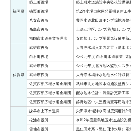
築上町役場
築上町水道施設中央監視設備更
福岡県
篠栗町役場
第2浄水場自家用発電機更新工
八女市役所
豊岡水道北田形ポンプ場施設整
糸島市役所
上深江地区ポンプ場(加圧ポンプ
福岡市水道事業管理者
女原加圧ポンプ場電気設備更新
武雄市役所
大野浄水場入出力装置（送水ポ
白石町役場
令和元年度 白石町水道事業 遠
武雄市役所
令和元年度北方地区監視システ
佐賀県
武雄市役所
大野浄水場浄水池他水位計取替
佐賀西部広域水道企業団
武雄市北方地区水道施設監視
佐賀西部広域水道企業団
配水池水位計・流量計更新工事
佐賀西部広域水道企業団
嬉野地区中央監視装置専用端末
諫早市上下水道局
栄田浄水場浄水高感度濁度計外
松浦市役所
令和2年度鷹島地区水道施設
雲仙市役所
黒仁田水系（黒仁田浄水場）