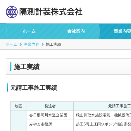
ホーム
事業内容
施工実績
施工実績
元請工事施工実績
地区
発注者
元請工事施
春日那珂川水道企業団
猿山川取水施設電気・機械設備
みやま市役所
起工5号上庄雨水ポンプ場自家