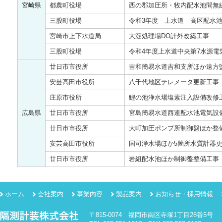
宮崎県
都農町役場
西の郡加圧所・牧内配水池間
三股町役場
令和3年度 上水道 高区配水
宮崎市上下水道局
大淀処理場DO計外改築工事
三股町役場
令和4年度上水道中央第7水源電
廿日市市役所
吉和簡易水道吉和支所ほか遠方
安芸高田市役所
八千代地区テレメータ更新工事
庄原市役所
鯉の池浄水場塩素注入設備改修
広島県
廿日市市役所
宮島簡易水道西連配水池電気設
廿日市市役所
大町加圧ポンプ所制御盤ほか整
安芸高田市役所
国司浄水場ほか5箇所水質計器
廿日市市役所
岩組配水池ほか制御盤整備工事
ホーム
会社案内
事業内容
製品案内
お知らせ・採用情報
〒815-0074 福岡市南区寺塚1丁目28番5号